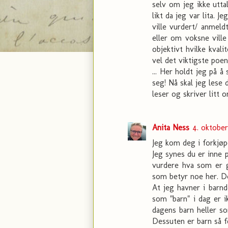
selv om jeg ikke utta
likt da jeg var lita. 
ville vurdert/ anmeld
eller om voksne vill
objektivt hvilke kvali
vel det viktigste poe
... Her holdt jeg på å 
seg! Nå skal jeg lese
leser og skriver litt 
Anita Ness
4. oktober
Jeg kom deg i forkjøp
Jeg synes du er inne 
vurdere hva som er g
som betyr noe her. Det
At jeg havner i barnd
som "barn" i dag er 
dagens barn heller so
Dessuten er barn så fo