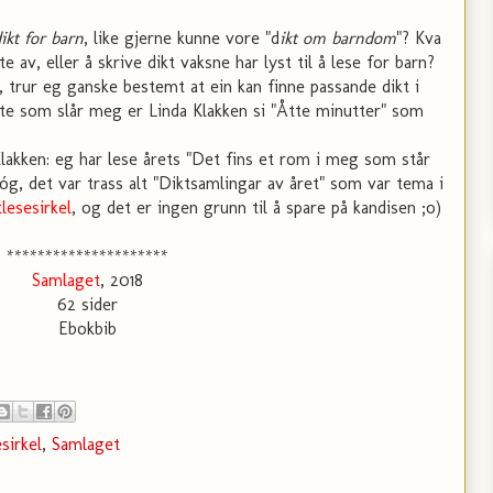
ikt for barn
, like gjerne kunne vore "d
ikt om barndom
"? Kva
e av, eller å skrive dikt vaksne har lyst til å lese for barn?
t, trur eg ganske bestemt at ein kan finne passande dikt i
te som slår meg er Linda Klakken si "Åtte minutter" som
lakken: eg har lese årets "Det fins et rom i meg som står
g, det var trass alt "Diktsamlingar av året" som var tema i
lesesirkel
, og det er ingen grunn til å spare på kandisen ;o)
*********************
Samlaget
, 2018
62 sider
Ebokbib
sirkel
,
Samlaget