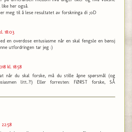
 like her også.
der meg til å lese resultatet av forskninga di ;oD
l. 18:03
d en overdose entusiasme når en skal fengsle en bønsj
nne utfordringen tar jeg :)
18 kl. 18:58
 at når du skal forske, må du stille åpne spørsmål (og
iasmen litt..?!) Eller forresten: FØRST forske, SÅ
. 22:58