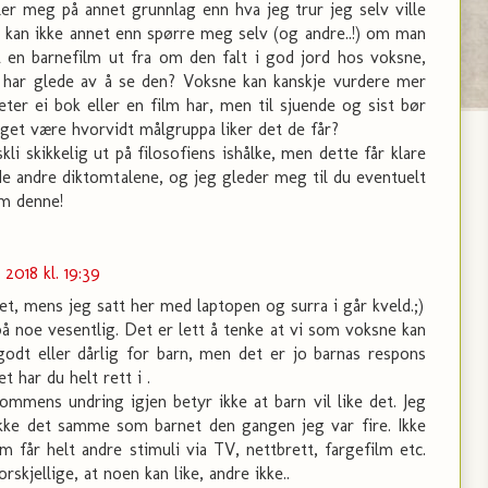
ler meg på annet grunnlag enn hva jeg trur jeg selv ville
Jeg kan ikke annet enn spørre meg selv (og andre..!) om man
t en barnefilm ut fra om den falt i god jord hos voksne,
e har glede av å se den? Voksne kan kanskje vurdere mer
teter ei bok eller en film har, men til sjuende og sist bør
nget være hvorvidt målgruppa liker det de får?
skli skikkelig ut på filosofiens ishålke, men dette får klare
 de andre diktomtalene, og jeg gleder meg til du eventuelt
om denne!
 2018 kl. 19:39
et, mens jeg satt her med laptopen og surra i går kveld.;)
på noe vesentlig. Det er lett å tenke at vi som voksne kan
odt eller dårlig for barn, men det er jo barnas respons
 har du helt rett i .
ommens undring igjen betyr ikke at barn vil like det. Jeg
ikke det samme som barnet den gangen jeg var fire. Ikke
m får helt andre stimuli via TV, nettbrett, fargefilm etc.
rskjellige, at noen kan like, andre ikke..