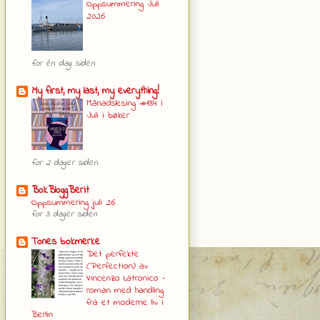
Oppsummering Juli
2026
for én dag siden
My first, my last, my everything!
Månadslesing #134 |
Juli i bøker
for 2 dager siden
BokBloggBerit
Oppsummering juli 26
for 3 dager siden
Tones bokmerke
Det perfekte
(Perfection) av
Vincenzo Latronico –
roman med handling
fra et moderne liv i
Berlin