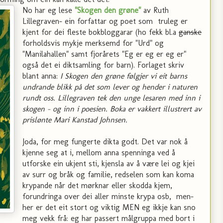
No har eg lese
"Skogen den grøne"
av Ruth
Lillegraven- ein forfattar og poet som truleg er
kjent for dei fleste bokbloggarar (ho fekk bl.a
ganske
forholdsvis mykje merksemd for "Urd" og
"Manilahallen" samt fjorårets "Eg er eg er eg er"
også det ei diktsamling for barn). Forlaget skriv
blant anna:
I Skogen den grøne følgjer vi eit barns
undrande blikk på det som lever og hender i naturen
rundt oss. Lillegraven tek den unge lesaren med inn i
skogen – og inn i poesien. Boka er vakkert illustrert av
prislønte Mari Kanstad Johnsen.
Joda, for meg fungerte dikta godt. Det var nok å
kjenne seg at i, mellom anna spenninga ved å
utforske ein ukjent sti, kjensla av å være lei og kjei
av surr og bråk og familie, redselen som kan koma
krypande når det mørknar eller skodda kjem,
forundringa over dei aller minste krypa osb, men-
her er det eit stort og viktig MEN eg ikkje kan sno
meg vekk frå: eg har passert målgruppa med bort i