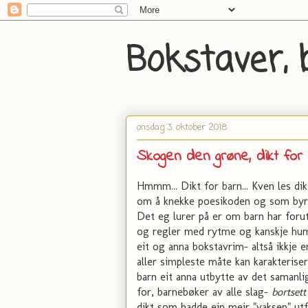
Bokstaver, 
onsdag 3. oktober 2018
Skogen den grøne, dikt for 
Hmmm... Dikt for barn... Kven les di
om å knekke poesikoden og som byrja
Det eg lurer på er om barn har forut
og regler med rytme og kanskje h
eit og anna bokstavrim- altså ikkje
aller simpleste måte kan karakteriser
barn eit anna utbytte av det samanlig
for, barnebøker av alle slag-
bortsett
dikt som hadde ein meir "vaksen" utf