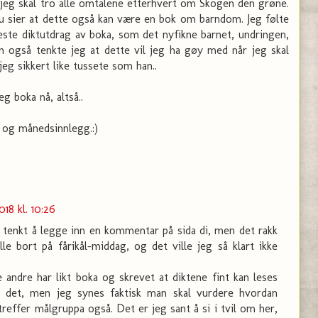
 jeg skal tro alle omtalene etterhvert om Skogen den grøne.
du sier at dette også kan være en bok om barndom. Jeg følte
ste diktutdrag av boka, som det nyfikne barnet, undringen,
 også tenkte jeg at dette vil jeg ha gøy med når jeg skal
jeg sikkert like tussete som han..
g boka nå, altså..
 og månedsinnlegg.:)
18 kl. 10:26
 tenkt å legge inn en kommentar på sida di, men det rakk
lle bort på fårikål-middag, og det ville jeg så klart ikke
 andre har likt boka og skrevet at diktene fint kan leses
k det, men jeg synes faktisk man skal vurdere hvordan
reffer målgruppa også. Det er jeg sant å si i tvil om her,