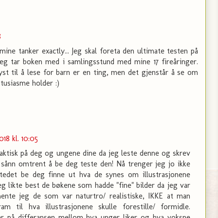
8
mine tanker exactly... Jeg skal foreta den ultimate testen på
 jeg tar boken med i samlingsstund med mine 17 fireåringer.
yst til å lese for barn er en ting, men det gjenstår å se om
tusiasme holder :)
18 kl. 10:05
faktisk på deg og ungene dine da jeg leste denne og skrev
 sånn omtrent å be deg teste den! Nå trenger jeg jo ikke
tedet be deg finne ut hva de synes om illustrasjonene
jeg likte best de bøkene som hadde "fine" bilder da jeg var
mente jeg de som var naturtro/ realistiske, IKKE at man
m til hva illustrasjonene skulle forestille/ formidle.
r på differansen mellom hva unger liker og hva voksne