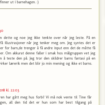
finner ut i barnehagen. :)
:30
n dette og noe jeg ikke tenkte over når jeg leste. På en
 få illustrasjoner når jeg tenker meg om. Jeg syntes det er
ger for barn,de trenger å få andre input enn det de måtte få
er. Om akkurat denne faller i smak hos målgruppen vet jeg
n å teste den på. Jeg tror den skildrer barns fantasi på en
rker lærerik men det blir jo min mening og ikke et barns.
018 kl. 22:03
n har gått meg hus forbi! Vi må nok vente til Tine får
agen, all den tid det er hun som har best tilgang på