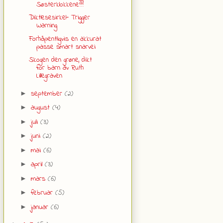
Søsterklokkene???
Diktlesesirkel- Trigger
Warning
Forhåpentligvis en akkurat
passe smart snarvei
Skogen den grøne, dikt
for barn av Ruth
Lillegraven
september
(2)
►
august
(4)
►
juli
(3)
►
juni
(2)
►
mai
(6)
►
april
(3)
►
mars
(6)
►
februar
(5)
►
januar
(6)
►