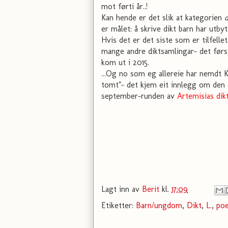
mot førti år..!
Kan hende er det slik at kategorien
d
er målet: å skrive dikt barn har utbytt
Hvis det er det siste som er tilfelle
mange andre diktsamlingar- det førs
kom ut i 2015.
...Og no som eg allereie har nemdt K
tomt"- det kjem eit innlegg om den ó
september-runden av
Artemisias dikt
Lagt inn av
Berit
kl.
17:09
Etiketter:
Barn/ungdom
,
Dikt
,
L.
,
poe