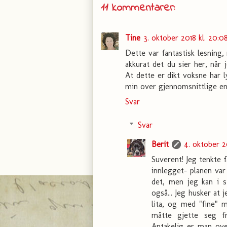
11 kommentarer:
Tine
3. oktober 2018 kl. 20:0
Dette var fantastisk lesning, 
akkurat det du sier her, når
At dette er dikt voksne har l
min over gjennomsnittlige en
Svar
Svar
Berit
4. oktober 20
Suverent! Jeg tenkte 
innlegget- planen var
det, men jeg kan i s
også... Jeg husker at 
lita, og med "fine" 
måtte gjette seg fra
Antakelig er man ove