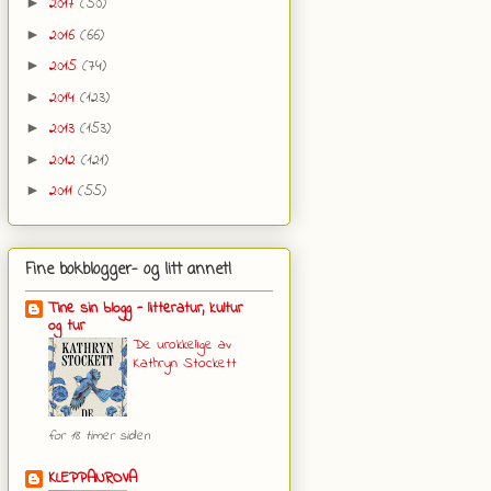
2017
(50)
►
2016
(66)
►
2015
(74)
►
2014
(123)
►
2013
(153)
►
2012
(121)
►
2011
(55)
►
Fine bokblogger- og litt annet!
Tine sin blogg - litteratur, kultur
og tur
De urokkelige av
Kathryn Stockett
for 18 timer siden
KLEPPANROVA