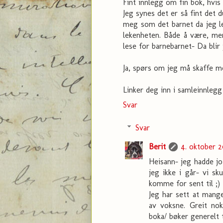
Fint innlegg om fin bok, hvis
Jeg synes det er så fint det 
meg som det barnet da jeg le
lekenheten. Både å være, men
lese for barnebarnet- Da blir 
Ja, spørs om jeg må skaffe me
Linker deg inn i samleinnlegg
Svar
Svar
Berit
4. oktober 20
Heisann- jeg hadde jo
jeg ikke i går- vi sku
komme for sent til ;)
Jeg har sett at mange
av voksne. Greit no
boka/ bøker generelt t