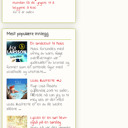
Hvordan få de yngste til å
begynne å lese
for 6 år siden
Mest populære innlegg
En smakebit til Molok
Molok forbindes med
ofring av barn. Ifølge
overleveringen var
gudebildet av bronse og
formet som en sittende figur med
oksehode og utstrakte...
Ukas illustrerte #2
Fugl- Lisa Aisato
Gyldendal, 2013 40 sider.
Allerede nå kan jeg si til
meg selv at det med
ukas illustrerte er en av de bedre
idéene ...
Lykken er en søt hevn-
også på en søndag
Vips- så var det jammen