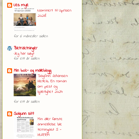
Les mye
Nominert til Uprisen
2026!
for 6 måneder siden
Betraktninger
Jeg har søgt
for ett år siden
Min bok- og maleblogg
Dagfinn Johansen:
Herleik. En roman
om pest og
kjærlighet 2024
for ett år siden
Solgunn sitt
Min aller første
anmeldelse ble
terningast 5 -
HURRA