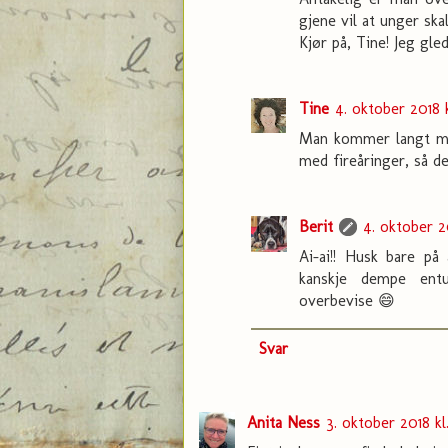
gjene vil at unger skal
Kjør på, Tine! Jeg gle
Tine
4. oktober 2018 k
Man kommer langt me
med fireåringer, så de
Berit
4. oktober 20
Ai-ai!! Husk bare på
kanskje dempe entus
overbevise 😄
Svar
Anita Ness
3. oktober 2018 kl