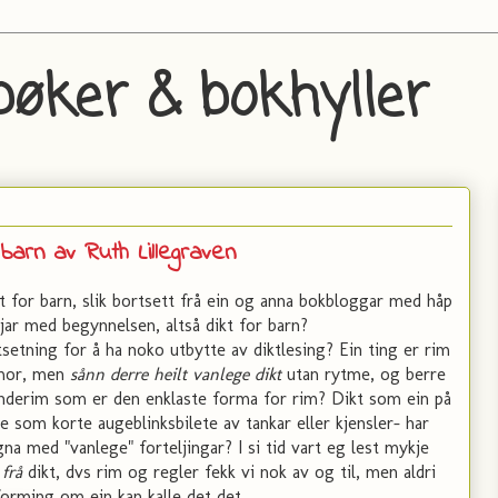
bøker & bokhyller
barn av Ruth Lillegraven
kt for barn, slik bortsett frå ein og anna bokbloggar med håp
r med begynnelsen, altså dikt for barn?
setning for å ha noko utbytte av diktlesing? Ein ting er rim
umor, men
sånn derre heilt vanlege dikt
utan rytme, og berre
 enderim som er den enklaste forma for rim? Dikt som ein på
e som korte augeblinksbilete av tankar eller kjensler- har
na med "vanlege" forteljingar? I si tid vart eg lest mykje
 frå
dikt, dvs rim og regler fekk vi nok av og til, men aldri
orming om ein kan kalle det det.