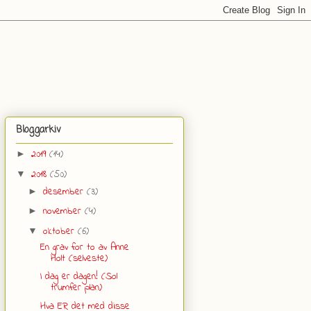
Bloggarkiv
2019
(14)
►
2018
(50)
▼
desember
(3)
►
november
(4)
►
oktober
(6)
▼
En grav for to av Anne
Holt (selveste)
I dag er dagen! (Sol
trumfer plan)
Hva ER det med disse