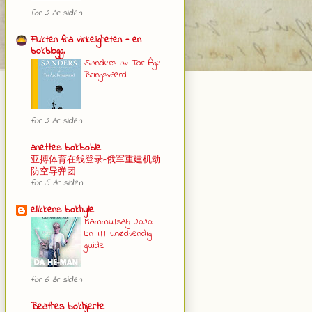
for 2 år siden
Flukten fra virkeligheten - en
bokblogg.
Sanders av Tor Åge
Bringsværd
for 2 år siden
anettes bokboble
亚搏体育在线登录-俄军重建机动
防空导弹团
for 5 år siden
ellikkens bokhylle
Mammutsalg 2020:
En litt unødvendig
guide
for 6 år siden
Beathes bokhjerte