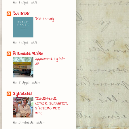
for 3 dager siden
Boktanker
Dikt i utvalg
for 4 dager siden
Artemisias Verden
Oppsummering juli-
26
for 6 dager siden
Stjernekast
TEGNEHANNE,
KEPLER, SLAUGHTER,
SANDEMO MED
MER
for 2 måneder siden